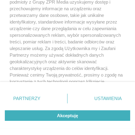
podmioty z Grupy ZPR Media uzyskujemy dostęp i
przechowujemy informacje na urządzeniu oraz
przetwarzamy dane osobowe, takie jak unikalne
identyfikatory, standardowe informacje wysyłane przez
urządzenie czy dane przeglądania w celu zapewniania
spersonalizowanych reklam, wybór spersonalizowanych
treści, pomiar reklam i treści, badanie odbiorców oraz
ulepszanie usług. Za zgodą Użytkownika my i Zaufani
Partnerzy możemy używać dokładnych danych
geolokalizacyjnych oraz aktywnie skanować
charakterystykę urządzenia do celów identyfikacji.
Ponieważ cenimy Twoją prywatność, prosimy o zgodę na
korzystanie z tych technologii poprzez kliknięcie
„Akceptuję”. Zgoda jest dobrowolna i zawsze możesz ją
zmienić/wycofać klikając przycisk ustawień prywatności
PARTNERZY
USTAWIENIA
znajdujący się w lewym dolnym rogu strony
. Niektóre
rodzaje przetwarzania danych nie wymagają zgody
Akceptuję
użytkownika, ale masz prawo sprzeciwić się takiemu
przetwarzaniu. Preferencje będą miały zastosowanie tylko
na tej witrynie.