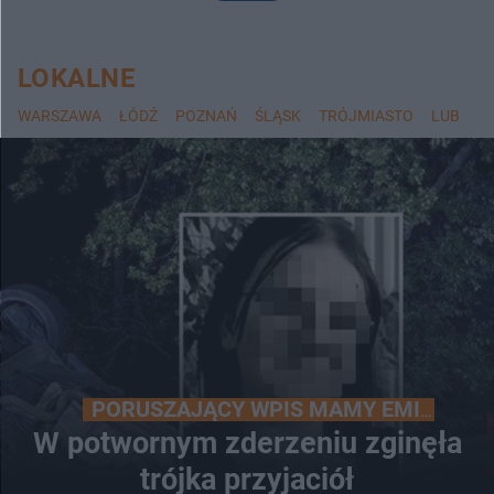
LOKALNE
WARSZAWA
ŁÓDŹ
POZNAŃ
ŚLĄSK
TRÓJMIASTO
LUBLIN
PORUSZAJĄCY WPIS MAMY EMILII
W potwornym zderzeniu zginęła
trójka przyjaciół