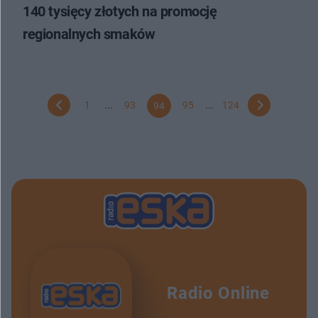
140 tysięcy złotych na promocję
regionalnych smaków
1
...
93
95
...
124
94
Radio Online