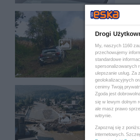
Groźne
szpita
Drogi Użytkow
My, naszych 1160 zau
przechowujemy informa
standardowe informac
spersonalizowanych re
ulepszanie usług. Za
geolokalizacyjnych or
cenimy Twoją prywatno
Utrud
Zgoda jest dobrowoln
odcink
się w lewym dolnym r
ale masz prawo sprzec
witrynie.
Zapoznaj się z poniż
internetowych. Szcze