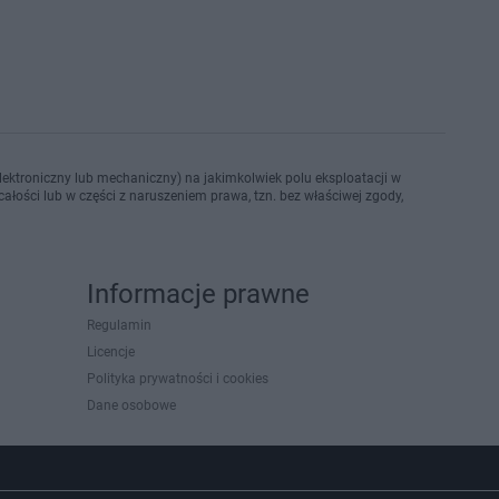
ektroniczny lub mechaniczny) na jakimkolwiek polu eksploatacji w
ałości lub w części z naruszeniem prawa, tzn. bez właściwej zgody,
Informacje prawne
Regulamin
Licencje
Polityka prywatności i cookies
Dane osobowe