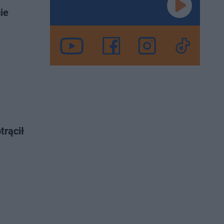
ie
trącił