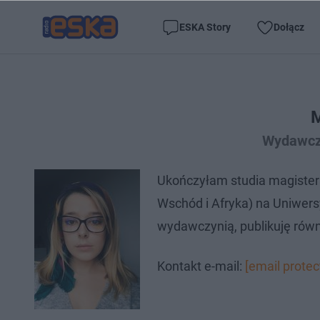
ESKA Story
Dołącz
M
Wydawczy
Ukończyłam studia magisters
Wschód i Afryka) na Uniwer
wydawczynią, publikuję równ
Kontakt e-mail:
[email protec