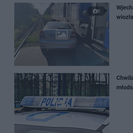
Wjecha
5
wiozła
Chwila
młods