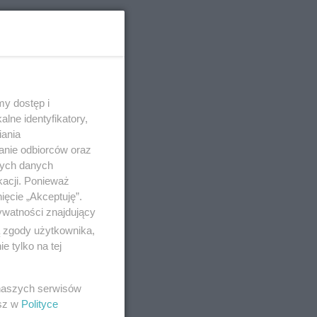
 do
y dostęp i
lne identyfikatory,
iania
anie odbiorców oraz
nych danych
kacji. Ponieważ
ięcie „Akceptuję”.
zdne
ywatności znajdujący
ą zgody użytkownika,
 tylko na tej
 naszych serwisów
esz w
Polityce