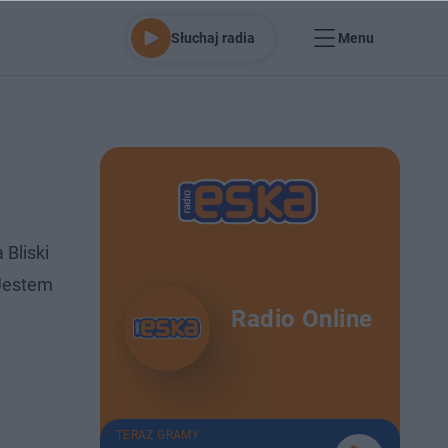
Słuchaj radia
Menu
Bliski
 Jestem
Radio Online
TERAZ GRAMY