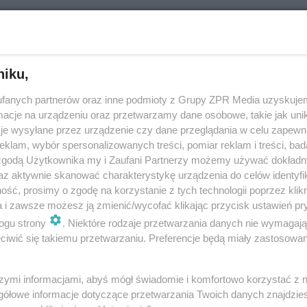
 zdarzenie na Rajdzie Nyskim. Dwie osoby trafiły
la
niku,
fanych partnerów oraz inne podmioty z Grupy ZPR Media uzyskujem
cje na urządzeniu oraz przetwarzamy dane osobowe, takie jak unika
je wysyłane przez urządzenie czy dane przeglądania w celu zapewn
klam, wybór spersonalizowanych treści, pomiar reklam i treści, bad
 zgodą Użytkownika my i Zaufani Partnerzy możemy używać dokład
az aktywnie skanować charakterystykę urządzenia do celów identyfi
ść, prosimy o zgodę na korzystanie z tych technologii poprzez klikn
nienia w ruchu pociągów. PKP wskazały nieprzeje
a i zawsze możesz ją zmienić/wycofać klikając przycisk ustawień pr
i linii kolejowych
ogu strony
. Niektóre rodzaje przetwarzania danych nie wymagaj
iwić się takiemu przetwarzaniu. Preferencje będą miały zastosowanie
szymi informacjami, abyś mógł świadomie i komfortowo korzystać z
gółowe informacje dotyczące przetwarzania Twoich danych znajdzi