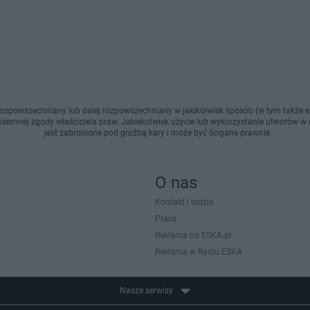
ozpowszechniany lub dalej rozpowszechniany w jakikolwiek sposób (w tym także el
pisemnej zgody właściciela praw. Jakiekolwiek użycie lub wykorzystanie utworów w c
jest zabronione pod groźbą kary i może być ścigane prawnie.
O nas
Kontakt i ludzie
Praca
Reklama na ESKA.pl
Reklama w Radiu ESKA
Nasze serwisy