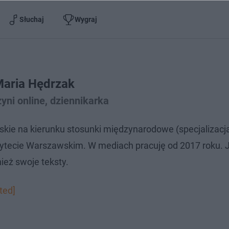
Słuchaj
Wygraj
aria Hędrzak
ni online, dziennikarka
kie na kierunku stosunki międzynarodowe (specjalizacja 
sytecie Warszawskim. W mediach pracuję od 2017 roku.
ież swoje teksty.
ted]