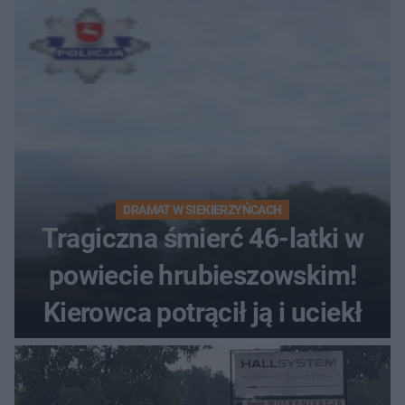
zabytki, bywał tu nawet król
DRAMAT W SIEKIERZYŃCACH
Tragiczna śmierć 46-latki w
powiecie hrubieszowskim!
Kierowca potrącił ją i uciekł