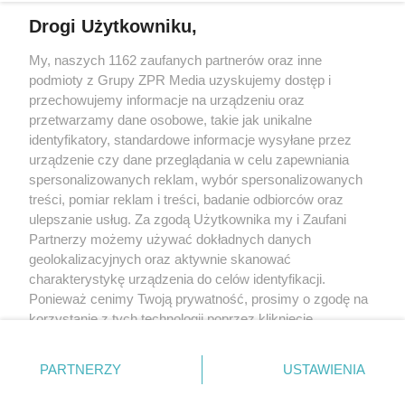
Drogi Użytkowniku,
My, naszych 1162 zaufanych partnerów oraz inne
Żaden utwór zamieszczony w serwisie nie może być powielany i
podmioty z Grupy ZPR Media uzyskujemy dostęp i
rozpowszechniany lub dalej rozpowszechniany w jakikolwiek sposób (w
tym także elektroniczny lub mechaniczny) na jakimkolwiek polu
przechowujemy informacje na urządzeniu oraz
eksploatacji w jakiejkolwiek formie, włącznie z umieszczaniem w Internecie
przetwarzamy dane osobowe, takie jak unikalne
bez pisemnej zgody właściciela praw. Jakiekolwiek użycie lub
identyfikatory, standardowe informacje wysyłane przez
wykorzystanie utworów w całości lub w części z naruszeniem prawa, tzn.
bez właściwej zgody, jest zabronione pod groźbą kary i może być ścigane
urządzenie czy dane przeglądania w celu zapewniania
prawnie.
spersonalizowanych reklam, wybór spersonalizowanych
treści, pomiar reklam i treści, badanie odbiorców oraz
ulepszanie usług. Za zgodą Użytkownika my i Zaufani
Partnerzy możemy używać dokładnych danych
geolokalizacyjnych oraz aktywnie skanować
charakterystykę urządzenia do celów identyfikacji.
Ponieważ cenimy Twoją prywatność, prosimy o zgodę na
O nas
korzystanie z tych technologii poprzez kliknięcie
Informacje prawne
„Akceptuję”. Zgoda jest dobrowolna i zawsze możesz ją
zmienić/wycofać klikając przycisk ustawień prywatności
Nasze serwisy
PARTNERZY
USTAWIENIA
znajdujący się w lewym dolnym rogu strony
. Niektóre
rodzaje przetwarzania danych nie wymagają zgody
© 2026 Grupa ZPR Media