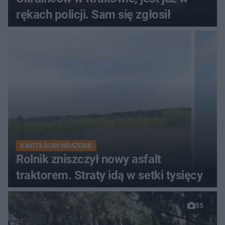
rękach policji. Sam się zgłosił
KWOTA ROBI WRAŻENIE
Rolnik zniszczył nowy asfalt
traktorem. Straty idą w setki tysięcy
55