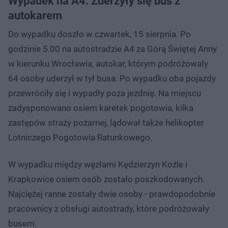
Wypadek na A4. Zderzyły się bus z
autokarem
Do wypadku doszło w czwartek, 15 sierpnia. Po
godzinie 5.00 na autostradzie A4 za Górą Świętej Anny
w kierunku Wrocławia, autokar, którym podróżowały
64 osoby uderzył w tył busa. Po wypadku oba pojazdy
przewróciły się i wypadły poza jezdnię. Na miejscu
zadysponowano osiem karetek pogotowia, kilka
zastępów straży pożarnej, lądował także helikopter
Lotniczego Pogotowia Ratunkowego.
W wypadku między węzłami Kędzierzyn Koźle i
Krapkowice osiem osób zostało poszkodowanych.
Najciężej ranne zostały dwie osoby - prawdopodobnie
pracownicy z obsługi autostrady, które podróżowały
busem.