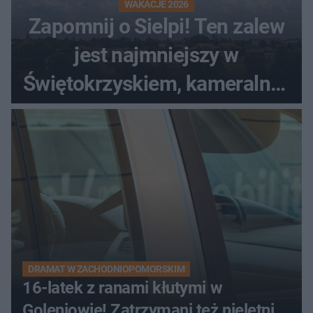
WAKACJE 2026
Zapomnij o Sielpi! Ten zalew
jest najmniejszy w
Świętokrzyskiem, kameralny i
bez tłumów
DRAMAT W ZACHODNIOPOMORSKIM
16-latek z ranami kłutymi w
Goleniowie! Zatrzymani też nieletni