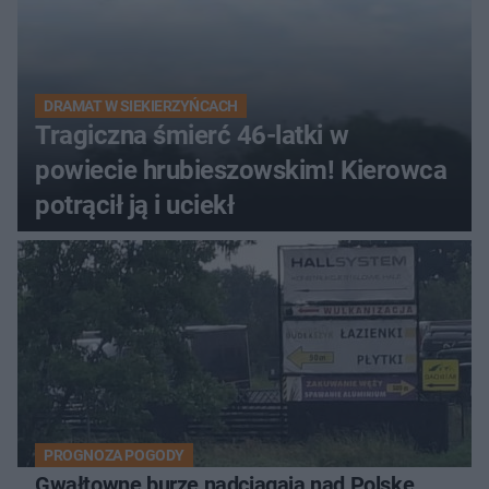
DRAMAT W SIEKIERZYŃCACH
Tragiczna śmierć 46-latki w
powiecie hrubieszowskim! Kierowca
potrącił ją i uciekł
PROGNOZA POGODY
Gwałtowne burze nadciągają nad Polskę.