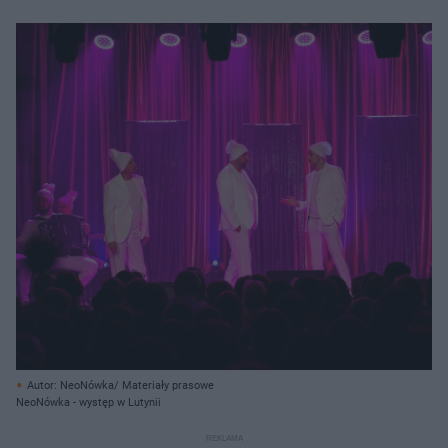
Autor: NeoNówka/ Materiały prasowe
NeoNówka - występ w Lutynii