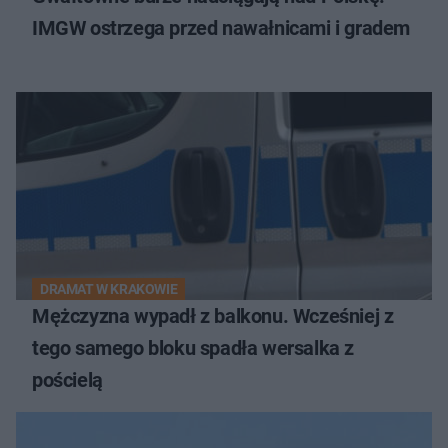
IMGW ostrzega przed nawałnicami i gradem
DRAMAT W KRAKOWIE
Mężczyzna wypadł z balkonu. Wcześniej z
tego samego bloku spadła wersalka z
pościelą