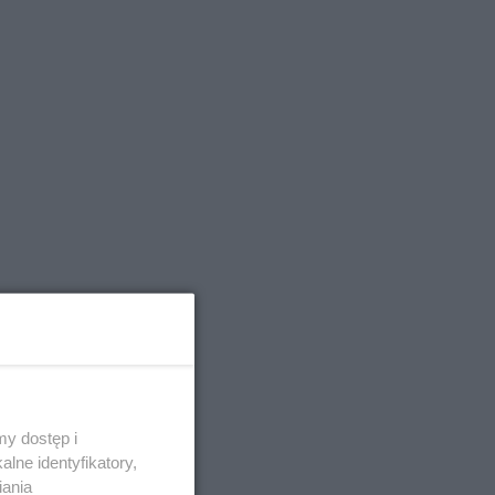
y dostęp i
lne identyfikatory,
iania