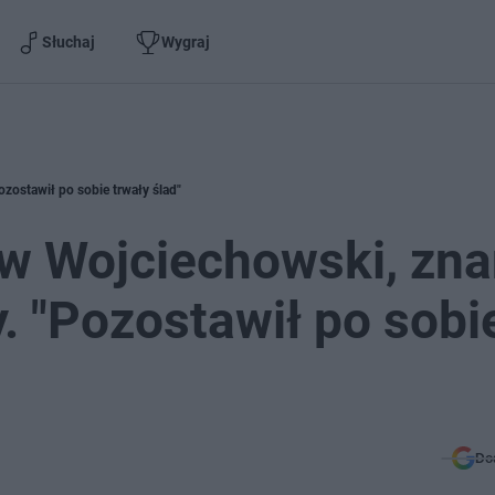
Słuchaj
Wygraj
zostawił po sobie trwały ślad"
aw Wojciechowski, zn
. "Pozostawił po sobi
Do