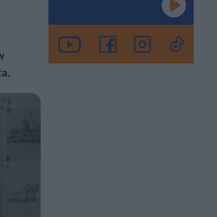
w
ta.