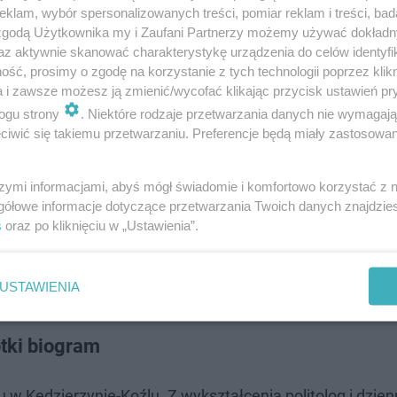
klam, wybór spersonalizowanych treści, pomiar reklam i treści, bad
 zgodą Użytkownika my i Zaufani Partnerzy możemy używać dokład
az aktywnie skanować charakterystykę urządzenia do celów identyfi
ść, prosimy o zgodę na korzystanie z tych technologii poprzez klikn
a i zawsze możesz ją zmienić/wycofać klikając przycisk ustawień pr
ogu strony
. Niektóre rodzaje przetwarzania danych nie wymagaj
iwić się takiemu przetwarzaniu. Preferencje będą miały zastosowanie
szymi informacjami, abyś mógł świadomie i komfortowo korzystać z
gółowe informacje dotyczące przetwarzania Twoich danych znajdzi
s
oraz po kliknięciu w „Ustawienia”.
USTAWIENIA
tki biogram
w Kędzierzynie-Koźlu. Z wykształcenia politolog i dzien