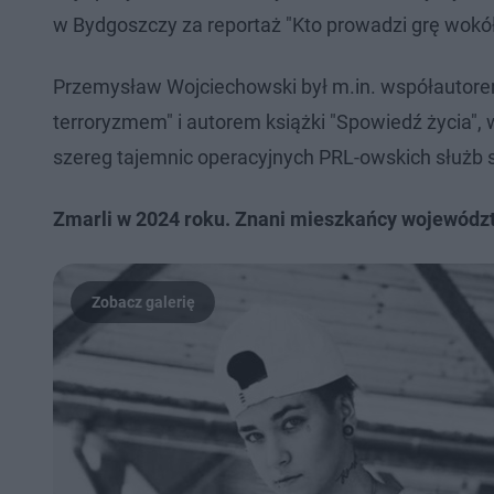
w Bydgoszczy za reportaż "Kto prowadzi grę wok
Przemysław Wojciechowski był m.in. współautorem
terroryzmem" i autorem książki "Spowiedź życia", w
szereg tajemnic operacyjnych PRL-owskich służb s
Zmarli w 2024 roku. Znani mieszkańcy wojewódz