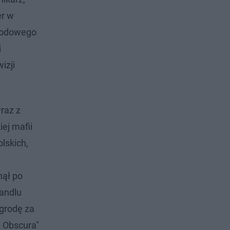
er w
arodowego
i
izji
raz z
ej mafii
lskich,
u
nął po
handlu
agrodę za
 Obscura"