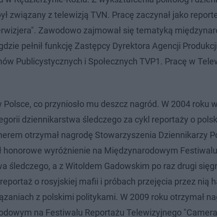
był związany z telewizją TVN. Pracę zaczynał jako report
uperwizjera". Zawodowo zajmował się tematyką międzyn
 gdzie pełnił funkcję Zastępcy Dyrektora Agencji Produkcj
mów Publicystycznych i Społecznych TVP1. Pracę w Telew
 Polsce, co przyniosło mu deszcz nagród. W 2004 roku w
rii dziennikarstwa śledczego za cykl reportaży o polski
nerem otrzymał nagrodę Stowarzyszenia Dziennikarzy Po
ał honorowe wyróżnienie na Międzynarodowym Festiwal
wa śledczego, a z Witoldem Gadowskim po raz drugi sięg
portaż o rosyjskiej mafii i próbach przejęcia przez nią 
zaniach z polskimi politykami. W 2009 roku otrzymał n
arodowym na Festiwalu Reportażu Telewizyjnego "Camera