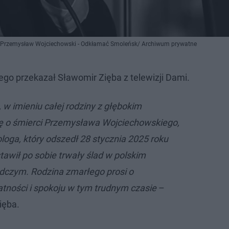
pt. Przemysław Wojciechowski - Odkłamać Smoleńsk/ Archiwum prywatne
go przekazał Sławomir Zięba z telewizji Dami.
w imieniu całej rodziny z głębokim
ę o śmierci Przemysława Wojciechowskiego,
tologa, który odszedł 28 stycznia 2025 roku
tawił po sobie trwały ślad w polskim
edczym. Rodzina zmarłego prosi o
ności i spokoju w tym trudnym czasie
–
ięba.