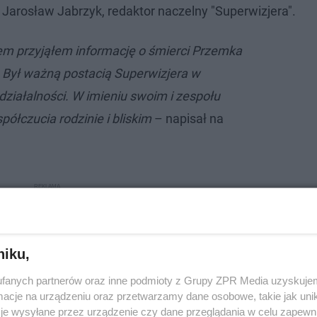
 Jarosław Jabrzyk, redaktor naczelny "Superwizjera".
m przyjąłem informację o śmierci Przemka
 Był ważną postacią Superwizjera w
działalności. W imieniu swoim i zespołu
ółczucia rodzinie i bliskim
– napisał na
niku,
fanych partnerów oraz inne podmioty z Grupy ZPR Media uzyskujem
cje na urządzeniu oraz przetwarzamy dane osobowe, takie jak unika
je wysyłane przez urządzenie czy dane przeglądania w celu zapewn