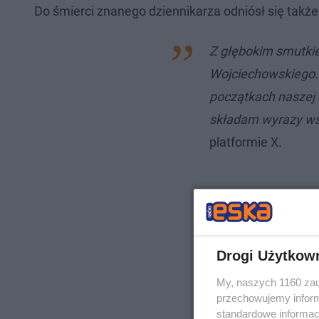
Do śmierci znanego dziennikarza odniósł się także
Z głębokim smutkie
Wojciechowskiego.
początkach naszej 
składam wyrazy wsp
platformie X.
Drogi Użytkow
My, naszych 1160 zau
przechowujemy informa
standardowe informac