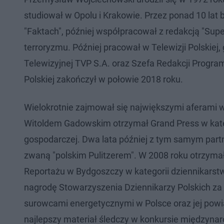
studiował w Opolu i Krakowie. Przez ponad 10 lat 
"Faktach", później współpracował z redakcją "S
terroryzmu. Później pracował w Telewizji Polskiej,
Telewizyjnej TVP S.A. oraz Szefa Redakcji Progra
Polskiej zakończył w połowie 2018 roku.
Wielokrotnie zajmował się największymi aferami w
Witoldem Gadowskim otrzymał Grand Press w katego
gospodarczej. Dwa lata później z tym samym part
zwaną "polskim Pulitzerem". W 2008 roku otrzym
Reportażu w Bydgoszczy w kategorii dziennikarst
nagrodę Stowarzyszenia Dziennikarzy Polskich za re
surowcami energetycznymi w Polsce oraz jej powią
najlepszy materiał śledczy w konkursie międzyn