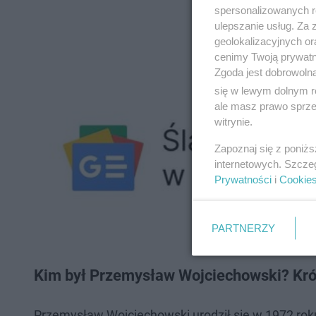
spersonalizowanych re
ulepszanie usług. Za
geolokalizacyjnych or
cenimy Twoją prywatno
Zgoda jest dobrowoln
się w lewym dolnym r
ale masz prawo sprzec
witrynie.
Zapoznaj się z poniż
internetowych. Szcze
Prywatności
i
Cookie
PARTNERZY
Kim był Przemysław Wojciechowski? Kró
Przemysław Wojciechowski urodził się w 1972 roku 