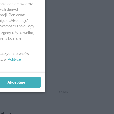
anie odbiorców oraz
nych danych
kacji. Ponieważ
ięcie „Akceptuję”.
ywatności znajdujący
ą zgody użytkownika,
 tylko na tej
 naszych serwisów
esz w
Polityce
Akceptuję
nikarz,