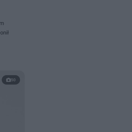
ym
onił
50