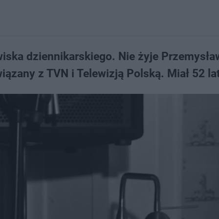
iska dziennikarskiego. Nie żyje Przemysła
ązany z TVN i Telewizją Polską. Miał 52 la