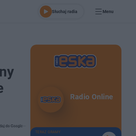
Słuchaj radia
Menu
any
e
Radio Online
daj do Google
TERAZ GRAMY