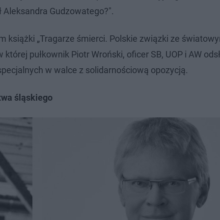
ół Aleksandra Gudzowatego?".
 książki „Tragarze śmierci. Polskie związki ze światow
 której pułkownik Piotr Wroński, oficer SB, UOP i AW odsł
pecjalnych w walce z solidarnościową opozycją.
twa śląskiego