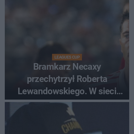
LEAGUES CUP
Bramkarz Necaxy
przechytrzył Roberta
Lewandowskiego. W sieci
krąży wideo z tego pojedynku