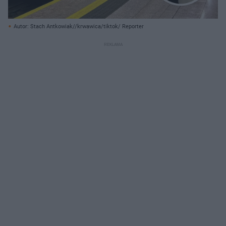
Autor: Stach Antkowiak//krwawica/tiktok/ Reporter