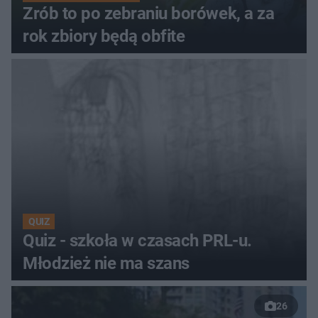
Zrób to po zebraniu borówek, a za
rok zbiory będą obfite
QUIZ
Quiz - szkoła w czasach PRL-u.
Młodzież nie ma szans
26