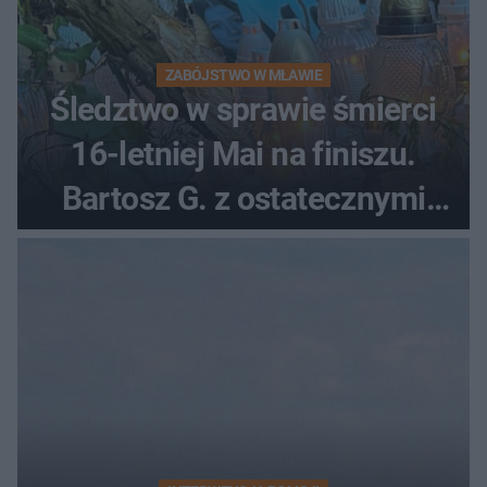
ZABÓJSTWO W MŁAWIE
Śledztwo w sprawie śmierci
16-letniej Mai na finiszu.
Bartosz G. z ostatecznymi
zarzutami