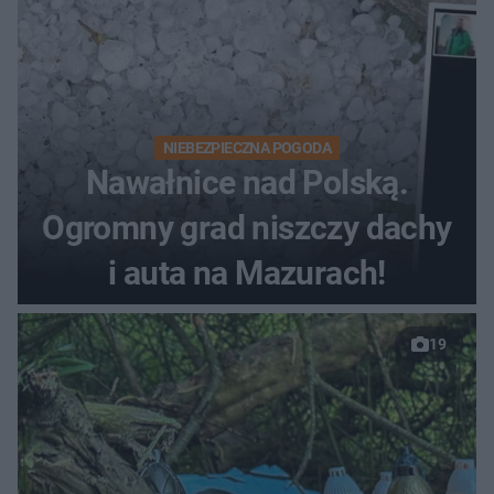
NIEBEZPIECZNA POGODA
Nawałnice nad Polską.
Ogromny grad niszczy dachy
i auta na Mazurach!
19