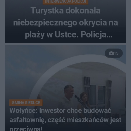
INTERWENCJA POLICJI
Turystka dokonała
niebezpiecznego okrycia na
plaży w Ustce. Policja
musiała zamknąć odcinek
15
wybrzeża
GMINA SIEDLCE
Wołyńce: Inwestor chce budować
asfaltownię, część mieszkańców jest
przeciwna!