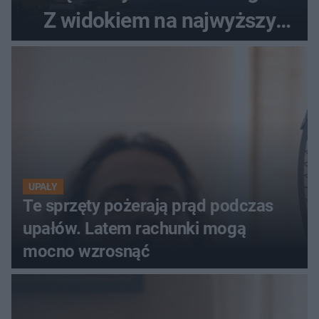
Z widokiem na najwyższy
szczyt Gór Świętokrzyskich
UPAŁY
Te sprzęty pożerają prąd podczas
upałów. Latem rachunki mogą
mocno wzrosnąć