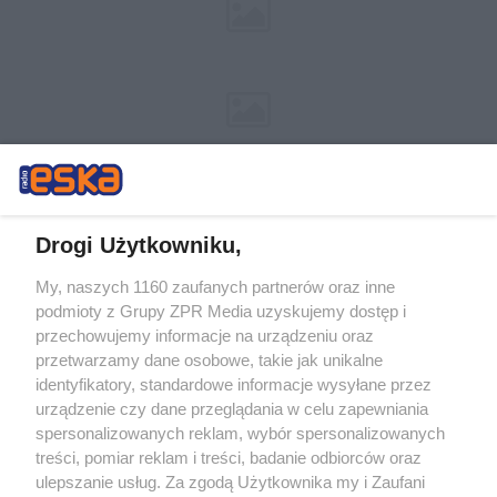
Drogi Użytkowniku,
My, naszych 1160 zaufanych partnerów oraz inne
Żaden utwór zamieszczony w serwisie nie może być powielany i
podmioty z Grupy ZPR Media uzyskujemy dostęp i
rozpowszechniany lub dalej rozpowszechniany w jakikolwiek sposób (w
tym także elektroniczny lub mechaniczny) na jakimkolwiek polu
przechowujemy informacje na urządzeniu oraz
eksploatacji w jakiejkolwiek formie, włącznie z umieszczaniem w
przetwarzamy dane osobowe, takie jak unikalne
Internecie bez pisemnej zgody właściciela praw. Jakiekolwiek użycie lub
identyfikatory, standardowe informacje wysyłane przez
wykorzystanie utworów w całości lub w części z naruszeniem prawa,
tzn. bez właściwej zgody, jest zabronione pod groźbą kary i może być
urządzenie czy dane przeglądania w celu zapewniania
ścigane prawnie.
spersonalizowanych reklam, wybór spersonalizowanych
treści, pomiar reklam i treści, badanie odbiorców oraz
ulepszanie usług. Za zgodą Użytkownika my i Zaufani