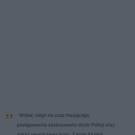
- Wobec niego na czas trwającego
postępowania zastosowano dozór Policji oraz
zakaz opuszczania kraju. Z kolei 53-letni