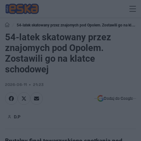
54-latek skatowany przez znajomych pod Opolem. Zostawili go na klatce
schodowej
54-latek skatowany przez
znajomych pod Opolem.
Zostawili go na klatce
schodowej
2026-06-11
21:23
Dodaj do Google
D.P
Brutalny finał towarzyskiego spotkania pod