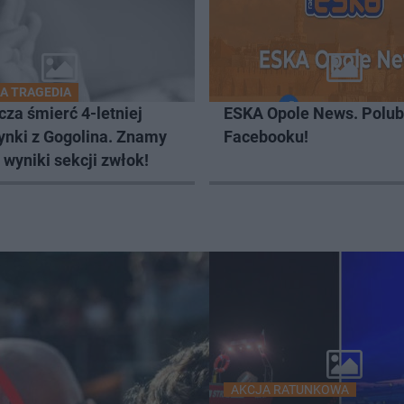
A TRAGEDIA
za śmierć 4-letniej
ESKA Opole News. Polub
ynki z Gogolina. Znamy
Facebooku!
wyniki sekcji zwłok!
AKCJA RATUNKOWA