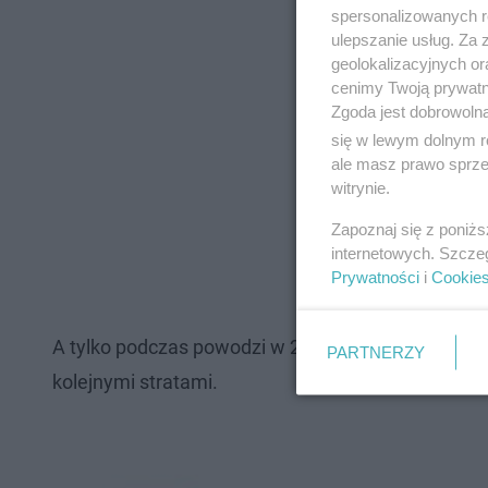
spersonalizowanych re
ulepszanie usług. Za
geolokalizacyjnych or
cenimy Twoją prywatno
Zgoda jest dobrowoln
się w lewym dolnym r
ale masz prawo sprzec
witrynie.
Zapoznaj się z poniż
internetowych. Szcze
Prywatności
i
Cookie
A tylko podczas powodzi w 2024 roku połowa miesz
PARTNERZY
kolejnymi stratami.