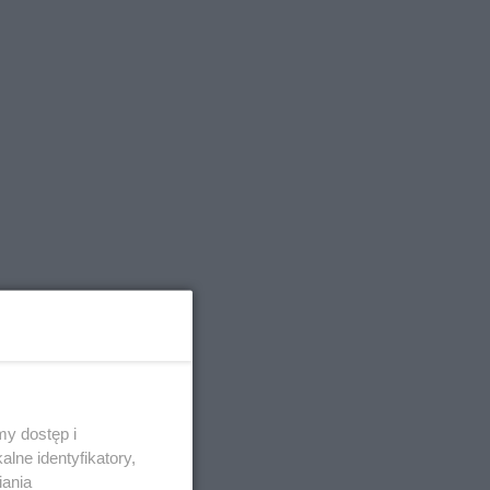
y dostęp i
lne identyfikatory,
iania