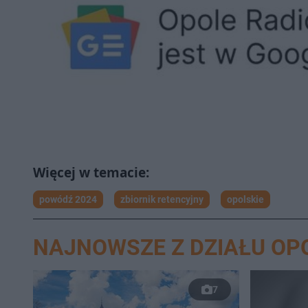
powódź 2024
zbiornik retencyjny
opolskie
NAJNOWSZE Z DZIAŁU OP
7