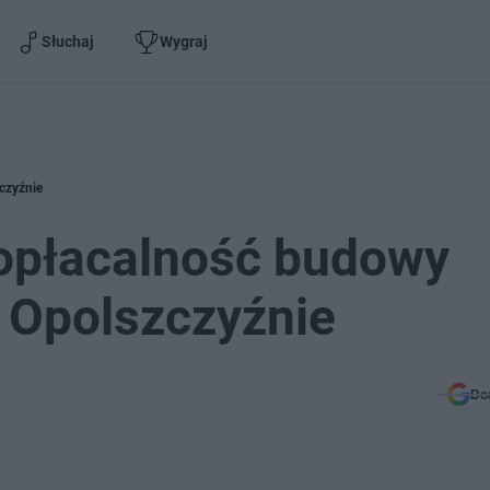
Słuchaj
Wygraj
czyźnie
 opłacalność budowy
 Opolszczyźnie
Do