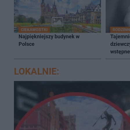
CIEKAWOSTKI
RODZINN
Najpiękniejszy budynek w
Tajemnic
Polsce
dziewcz
wstępne 
LOKALNIE: