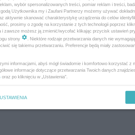
klam, wybór spersonalizowanych treści, pomiar reklam i treści, bad
 zgodą Użytkownika my i Zaufani Partnerzy możemy używać dokład
az aktywnie skanować charakterystykę urządzenia do celów identyfi
ść, prosimy o zgodę na korzystanie z tych technologii poprzez klikn
a i zawsze możesz ją zmienić/wycofać klikając przycisk ustawień pr
ogu strony
. Niektóre rodzaje przetwarzania danych nie wymagaj
iwić się takiemu przetwarzaniu. Preferencje będą miały zastosowanie
szymi informacjami, abyś mógł świadomie i komfortowo korzystać z
gółowe informacje dotyczące przetwarzania Twoich danych znajdzi
s
oraz po kliknięciu w „Ustawienia”.
kańców straciła dorobek życia. Zbiornik miałby ich uchr
USTAWIENIA