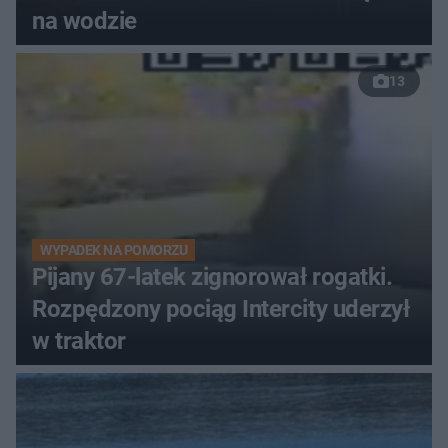
na wodzie
13
WYPADEK NA POMORZU
Pijany 67-latek zignorował rogatki.
Rozpędzony pociąg Intercity uderzył
w traktor