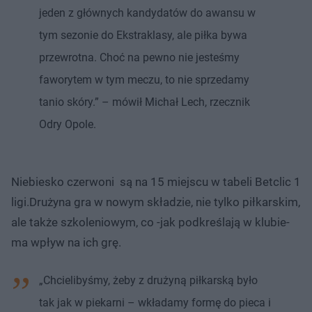
jeden z głównych kandydatów do awansu w
tym sezonie do Ekstraklasy, ale piłka bywa
przewrotna. Choć na pewno nie jesteśmy
faworytem w tym meczu, to nie sprzedamy
tanio skóry.” – mówił Michał Lech, rzecznik
Odry Opole.
Niebiesko czerwoni są na 15 miejscu w tabeli Betclic 1
ligi.Drużyna gra w nowym składzie, nie tylko piłkarskim,
ale także szkoleniowym, co -jak podkreślają w klubie-
ma wpływ na ich grę.
„Chcielibyśmy, żeby z drużyną piłkarską było
tak jak w piekarni – wkładamy formę do pieca i