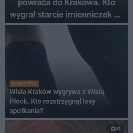
powraca do Krakowa. Kto
wygrał starcie imienniczek na
pełnym stadionie
PIŁKA NOŻNA
Wisła Kraków wygrywa z Wisłą
Płock. Kto rozstrzygnął losy
spotkania?
62