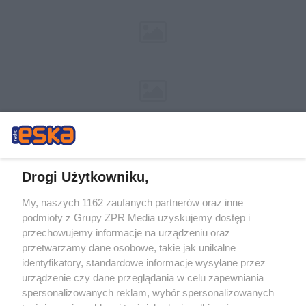
Drogi Użytkowniku,
My, naszych 1162 zaufanych partnerów oraz inne
Żaden utwór zamieszczony w serwisie nie może być powielany i
podmioty z Grupy ZPR Media uzyskujemy dostęp i
rozpowszechniany lub dalej rozpowszechniany w jakikolwiek sposób (w
tym także elektroniczny lub mechaniczny) na jakimkolwiek polu
przechowujemy informacje na urządzeniu oraz
eksploatacji w jakiejkolwiek formie, włącznie z umieszczaniem w Internecie
przetwarzamy dane osobowe, takie jak unikalne
bez pisemnej zgody właściciela praw. Jakiekolwiek użycie lub
wykorzystanie utworów w całości lub w części z naruszeniem prawa, tzn.
identyfikatory, standardowe informacje wysyłane przez
bez właściwej zgody, jest zabronione pod groźbą kary i może być ścigane
urządzenie czy dane przeglądania w celu zapewniania
prawnie.
spersonalizowanych reklam, wybór spersonalizowanych