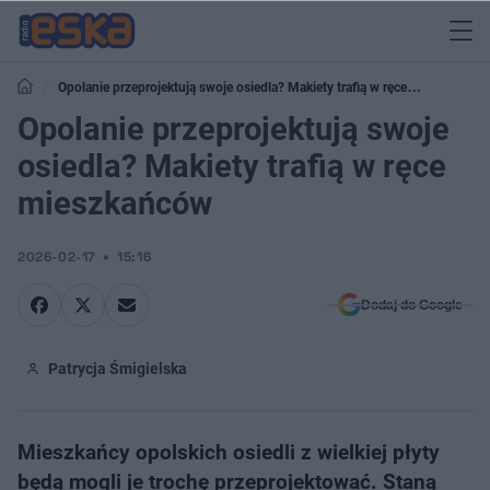
Opolanie przeprojektują swoje osiedla? Makiety trafią w ręce
mieszkańców
Opolanie przeprojektują swoje
osiedla? Makiety trafią w ręce
mieszkańców
2026-02-17
15:16
Dodaj do Google
Patrycja Śmigielska
Mieszkańcy opolskich osiedli z wielkiej płyty
będą mogli je trochę przeprojektować. Staną