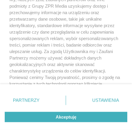
Żaden utwór zamieszczony w serwisie nie może być powielany i
podmioty z Grupy ZPR Media uzyskujemy dostęp i
rozpowszechniany lub dalej rozpowszechniany w jakikolwiek sposób (w
tym także elektroniczny lub mechaniczny) na jakimkolwiek polu
przechowujemy informacje na urządzeniu oraz
eksploatacji w jakiejkolwiek formie, włącznie z umieszczaniem w Internecie
przetwarzamy dane osobowe, takie jak unikalne
bez pisemnej zgody właściciela praw. Jakiekolwiek użycie lub
wykorzystanie utworów w całości lub w części z naruszeniem prawa, tzn.
identyfikatory, standardowe informacje wysyłane przez
bez właściwej zgody, jest zabronione pod groźbą kary i może być ścigane
urządzenie czy dane przeglądania w celu zapewniania
prawnie.
spersonalizowanych reklam, wybór spersonalizowanych
treści, pomiar reklam i treści, badanie odbiorców oraz
ulepszanie usług. Za zgodą Użytkownika my i Zaufani
Partnerzy możemy używać dokładnych danych
geolokalizacyjnych oraz aktywnie skanować
charakterystykę urządzenia do celów identyfikacji.
O nas
Ponieważ cenimy Twoją prywatność, prosimy o zgodę na
korzystanie z tych technologii poprzez kliknięcie
Informacje prawne
„Akceptuję”. Zgoda jest dobrowolna i zawsze możesz ją
zmienić/wycofać klikając przycisk ustawień prywatności
Nasze serwisy
PARTNERZY
USTAWIENIA
znajdujący się w lewym dolnym rogu strony
. Niektóre
rodzaje przetwarzania danych nie wymagają zgody
© 2026 Grupa ZPR Media
Akceptuję
użytkownika, ale masz prawo sprzeciwić się takiemu
przetwarzaniu. Preferencje będą miały zastosowanie tylko
na tej witrynie.