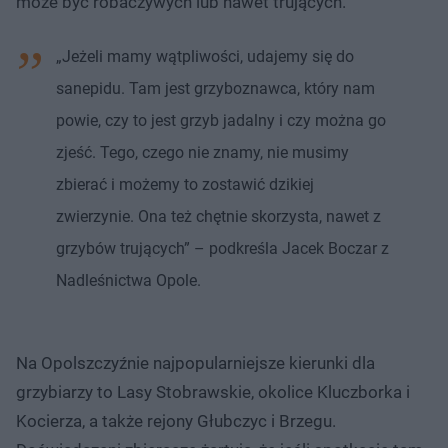
może być robaczywych lub nawet trujących.
„Jeżeli mamy wątpliwości, udajemy się do
sanepidu. Tam jest grzyboznawca, który nam
powie, czy to jest grzyb jadalny i czy można go
zjeść. Tego, czego nie znamy, nie musimy
zbierać i możemy to zostawić dzikiej
zwierzynie. Ona też chętnie skorzysta, nawet z
grzybów trujących” – podkreśla Jacek Boczar z
Nadleśnictwa Opole.
Na Opolszczyźnie najpopularniejsze kierunki dla
grzybiarzy to Lasy Stobrawskie, okolice Kluczborka i
Kocierza, a także rejony Głubczyc i Brzegu.