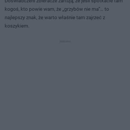
Doświadczeni zbieracze żartują, że jeśli spotkacie tam
kogoś, kto powie wam, że „grzybów nie ma”… to
najlepszy znak, że warto właśnie tam zajrzeć z
koszykiem.