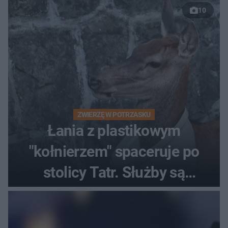
10
ZWIERZĘ W POTRZASKU
Łania z plastikowym
"kołnierzem" spaceruje po
stolicy Tatr. Służby są
bezradne