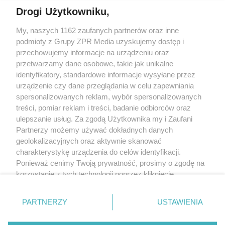
Drogi Użytkowniku,
My, naszych 1162 zaufanych partnerów oraz inne
Żaden utwór zamieszczony w serwisie nie może być powielany i
podmioty z Grupy ZPR Media uzyskujemy dostęp i
rozpowszechniany lub dalej rozpowszechniany w jakikolwiek sposób (w
tym także elektroniczny lub mechaniczny) na jakimkolwiek polu
przechowujemy informacje na urządzeniu oraz
eksploatacji w jakiejkolwiek formie, włącznie z umieszczaniem w Internecie
przetwarzamy dane osobowe, takie jak unikalne
bez pisemnej zgody właściciela praw. Jakiekolwiek użycie lub
wykorzystanie utworów w całości lub w części z naruszeniem prawa, tzn.
identyfikatory, standardowe informacje wysyłane przez
bez właściwej zgody, jest zabronione pod groźbą kary i może być ścigane
urządzenie czy dane przeglądania w celu zapewniania
prawnie.
spersonalizowanych reklam, wybór spersonalizowanych
treści, pomiar reklam i treści, badanie odbiorców oraz
ulepszanie usług. Za zgodą Użytkownika my i Zaufani
Partnerzy możemy używać dokładnych danych
geolokalizacyjnych oraz aktywnie skanować
charakterystykę urządzenia do celów identyfikacji.
O nas
Ponieważ cenimy Twoją prywatność, prosimy o zgodę na
korzystanie z tych technologii poprzez kliknięcie
Informacje prawne
„Akceptuję”. Zgoda jest dobrowolna i zawsze możesz ją
zmienić/wycofać klikając przycisk ustawień prywatności
Nasze serwisy
PARTNERZY
USTAWIENIA
znajdujący się w lewym dolnym rogu strony
. Niektóre
rodzaje przetwarzania danych nie wymagają zgody
© 2026 Grupa ZPR Media