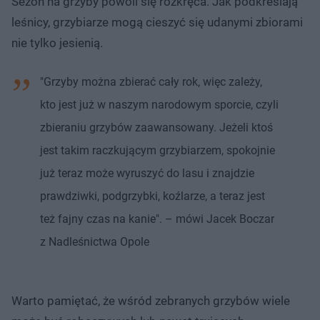
Sezon na grzyby powoli się rozkręca. Jak podkreślają
leśnicy, grzybiarze mogą cieszyć się udanymi zbiorami
nie tylko jesienią.
"Grzyby można zbierać cały rok, więc zależy,
kto jest już w naszym narodowym sporcie, czyli
zbieraniu grzybów zaawansowany. Jeżeli ktoś
jest takim raczkującym grzybiarzem, spokojnie
już teraz może wyruszyć do lasu i znajdzie
prawdziwki, podgrzybki, koźlarze, a teraz jest
też fajny czas na kanie". – mówi Jacek Boczar
z Nadleśnictwa Opole
Warto pamiętać, że wśród zebranych grzybów wiele