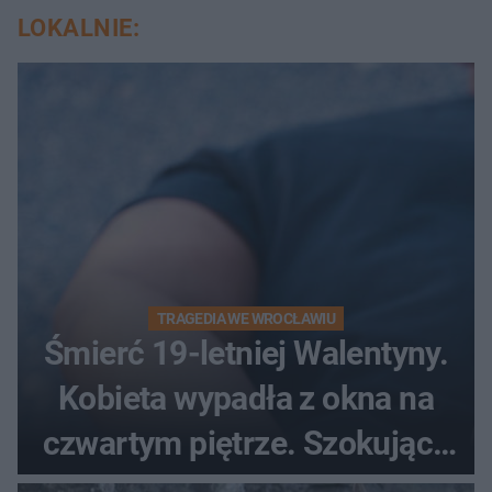
LOKALNIE:
TRAGEDIA WE WROCŁAWIU
Śmierć 19-letniej Walentyny.
Kobieta wypadła z okna na
czwartym piętrze. Szokujące
nagranie trafiło do sieci