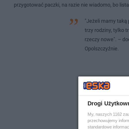
przygotować paczki, na razie nie wiadomo, bo lista
"Jeżeli mamy taką 
trzy rodziny, tylko
rzeczy nowe". – do
Opolszczyźnie.
Drogi Użytkow
My, naszych 1162 zau
przechowujemy informa
standardowe informac