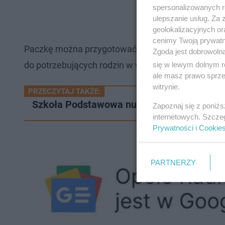
spersonalizowanych re
ulepszanie usług. Za
geolokalizacyjnych or
cenimy Twoją prywatno
Paczkę można przygotować samemu albo stworzyć ją
Zgoda jest dobrowoln
do potrzebujących rodzin w weekend cudów, czyli 1
się w lewym dolnym r
ale masz prawo sprzec
witrynie.
PRZECZYTAJ TAKŻE:
Szkoła Podstawowa numer 25 w Opolu wcią
Zapoznaj się z poniż
internetowych. Szcze
Prywatności
i
Cookie
PARTNERZY