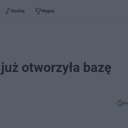
Słuchaj
Wygraj
już otworzyła bazę
Do