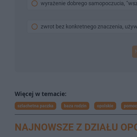
wyrażenie dobrego samopoczucia, "wsz
zwrot bez konkretnego znaczenia, używ
szlachetna paczka
baza rodzin
opolskie
pomoc
NAJNOWSZE Z DZIAŁU OP