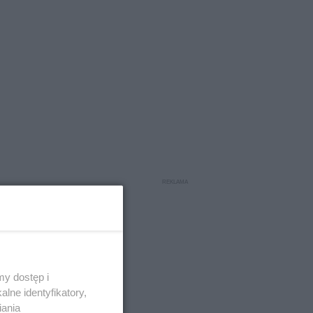
y dostęp i
lne identyfikatory,
iania