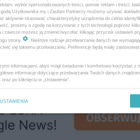
klam, wybór spersonalizowanych treści, pomiar reklam i treści, bad
 zgodą Użytkownika my i Zaufani Partnerzy możemy używać dokład
az aktywnie skanować charakterystykę urządzenia do celów identyfi
ść, prosimy o zgodę na korzystanie z tych technologii poprzez klikn
 wspólnie z przyjaciółmi czy rodziną. Szlachetne Paczk
a i zawsze możesz ją zmienić/wycofać klikając przycisk ustawień pr
3 i 14 grudnia.
ogu strony
. Niektóre rodzaje przetwarzania danych nie wymagaj
iwić się takiemu przetwarzaniu. Preferencje będą miały zastosowanie
ż działa w trybie awaryjnym
szymi informacjami, abyś mógł świadomie i komfortowo korzystać z
gółowe informacje dotyczące przetwarzania Twoich danych znajdzi
s
oraz po kliknięciu w „Ustawienia”.
USTAWIENIA