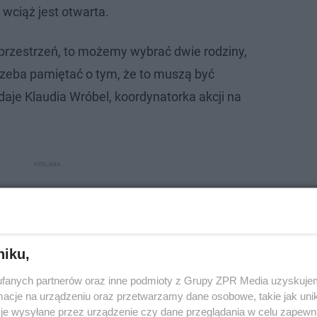
 wciąż jest otwarta.
przestrzeń, to możemy wybrać dwie rodziny,
 trzeba pamiętać o tym, że to muszą być
daje Klaudia Wróbel, koordynatorka akcji na
niku,
fanych partnerów oraz inne podmioty z Grupy ZPR Media uzyskujem
cje na urządzeniu oraz przetwarzamy dane osobowe, takie jak unika
je wysyłane przez urządzenie czy dane przeglądania w celu zapewn