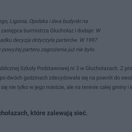
iego, Ligonia, Opolska i dwa budynki na
 zastępca burmistrza Głuchołaz i dodaje:
W
adku decyzja dotyczyła parterów. W 1997‬
e powyżej parteru zagrożenia już nie było.
blicznej Szkoły Podstawowej nr 3 w Głuchołazach. Z pro
ż po dwóch godzinach zdecydowała się na powrót do swo
 nie tylko w jego mieście, ale na terenie całej gminy i 
uchołazach, które zalewają sieć.