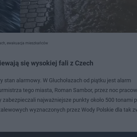
zach, ewakuacja mieszkańców
ewają się wysokiej fali z Czech
y stan alarmowy. W Głuchołazach od piątku jest alarm
rmistrza tego miasta, Roman Sambor, przez noc praco
y zabezpieczali najważniejsze punkty około 500‬ tonami p
zalewowych wyznaczonych przez Wody Polskie dla tak z