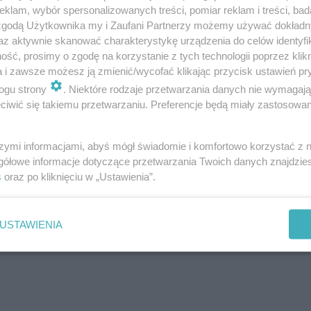
klam, wybór spersonalizowanych treści, pomiar reklam i treści, bad
 zgodą Użytkownika my i Zaufani Partnerzy możemy używać dokład
az aktywnie skanować charakterystykę urządzenia do celów identyfi
ść, prosimy o zgodę na korzystanie z tych technologii poprzez klikn
a i zawsze możesz ją zmienić/wycofać klikając przycisk ustawień pr
ogu strony
. Niektóre rodzaje przetwarzania danych nie wymagaj
iwić się takiemu przetwarzaniu. Preferencje będą miały zastosowanie
szymi informacjami, abyś mógł świadomie i komfortowo korzystać z
gółowe informacje dotyczące przetwarzania Twoich danych znajdzi
s
oraz po kliknięciu w „Ustawienia”.
USTAWIENIA