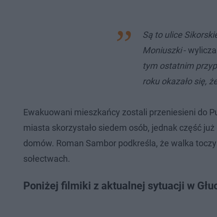
Są to ulice Sikorsk
Moniuszki
- wylicza
tym ostatnim przyp
roku okazało się, ż
Ewakuowani mieszkańcy zostali przeniesieni do Pu
miasta skorzystało siedem osób, jednak część ju
domów. Roman Sambor podkreśla, że walka toczy się
sołectwach.
Poniżej filmiki z aktualnej sytuacji w Gł