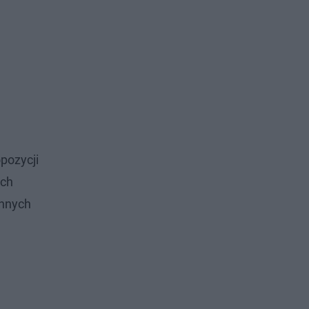
pozycji
ich
innych