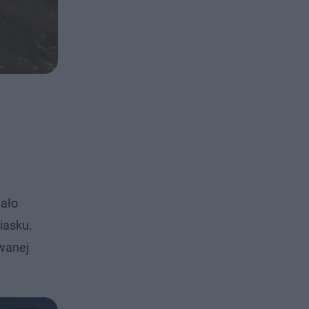
wało
iasku.
wanej