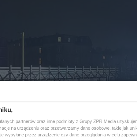
niku,
fanych partnerów oraz inne podmioty z Grupy ZPR Media uzyskujem
cje na urządzeniu oraz przetwarzamy dane osobowe, takie jak unika
je wysyłane przez urządzenie czy dane przeglądania w celu zapewn