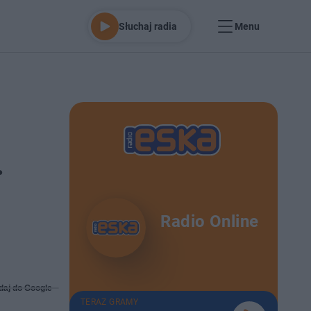
Słuchaj radia
Menu
.
Radio Online
daj do Google
TERAZ GRAMY