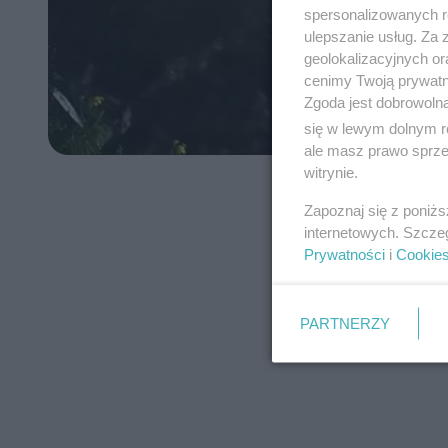
spersonalizowanych re
ulepszanie usług. Za
geolokalizacyjnych or
cenimy Twoją prywatno
Zgoda jest dobrowoln
się w lewym dolnym r
ale masz prawo sprzec
witrynie.
Zapoznaj się z poniż
internetowych. Szcze
Prywatności
i
Cookie
PARTNERZY