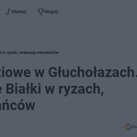
Słuchaj
Wygraj
ki w ryzach, ewakuacja mieszkańców
iowe w Głuchołazach
 Białki w ryzach,
ańców
Do