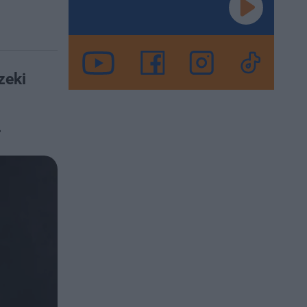
zeki
.