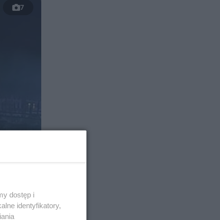
7
y dostęp i
lne identyfikatory,
iania