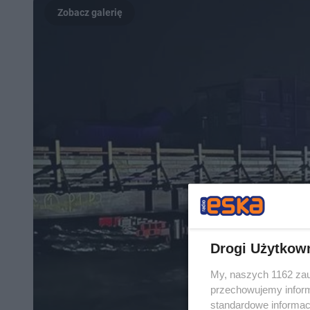
Drogi Użytkow
My, naszych 1162 zau
przechowujemy informa
standardowe informac