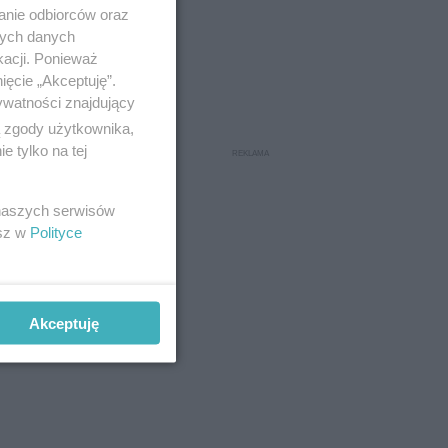
anie odbiorców oraz
nych danych
kacji. Ponieważ
ięcie „Akceptuję”.
ywatności znajdujący
ą zgody użytkownika,
 tylko na tej
 naszych serwisów
esz w
Polityce
Akceptuję