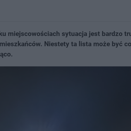
lku miejscowościach sytuacja jest bardzo tr
mieszkańców. Niestety ta lista może być c
żąco.