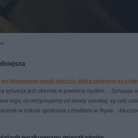
ów!
udniejsza
 się intensywne opady deszczu, które związane są z ba
za sytuacja jest obecnie w powiecie nyskim.
- Sytuacja 
awie tego, co otrzymujemy od strony czeskiej, są cały cza
ranek w trakcie spotkania z mediami w Nysie.
- Kluczo
wościach ewakuowano mieszkańców