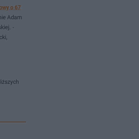
owy o 67
inie Adam
kiej.
-
ki,
liższych