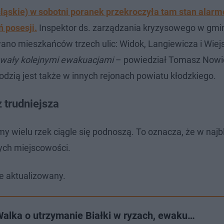
ląskie) w sobotni poranek przekroczyła tam stan alarm
ń posesji.
Inspektor ds. zarządzania kryzysowego w gm
no mieszkańców trzech ulic: Widok, Langiewicza i Wiejs
owały kolejnymi ewakuacjami
– powiedział Tomasz Nowic
zią jest także w innych rejonach powiatu kłodzkiego.
 trudniejsza
my wielu rzek ciągle się podnoszą. To oznacza, że w najb
ch miejscowości.
ie aktualizowany.
alka o utrzymanie Białki w ryzach, ewaku…