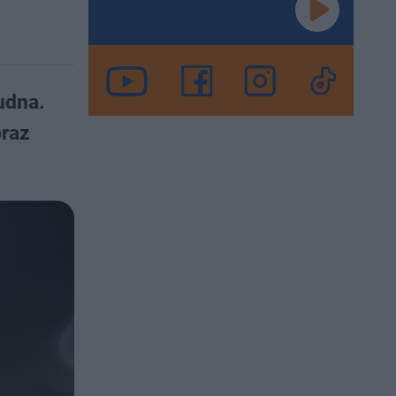
udna.
oraz