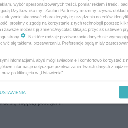
klam, wybór spersonalizowanych treści, pomiar reklam i treści, bad
 zgodą Użytkownika my i Zaufani Partnerzy możemy używać dokład
az aktywnie skanować charakterystykę urządzenia do celów identyfi
kuacji części mieszkańców miejscowości Głuchołazy w w
ść, prosimy o zgodę na korzystanie z tych technologii poprzez klikn
się z każdą godziną.
a i zawsze możesz ją zmienić/wycofać klikając przycisk ustawień pr
ogu strony
. Niektóre rodzaje przetwarzania danych nie wymagaj
c podnoszącego się stanu Białej Głuchołaskiej i po nara
iwić się takiemu przetwarzaniu. Preferencje będą miały zastosowanie
ji mieszkańców kilku ulic przylegających do rzeki
– nap
szymi informacjami, abyś mógł świadomie i komfortowo korzystać z
gółowe informacje dotyczące przetwarzania Twoich danych znajdzi
s
oraz po kliknięciu w „Ustawienia”.
USTAWIENIA
kudziesięciu mieszkańców wsi Morów. Centrum miejscow
ewać się mięędzy posesjami.