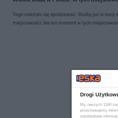
Tego należało się spodziewać. Służby już w nocy
miejscowości. Na ten moment w tych miejscowo
Drogi Użytkow
My, naszych 1160 zau
przechowujemy informa
standardowe informac