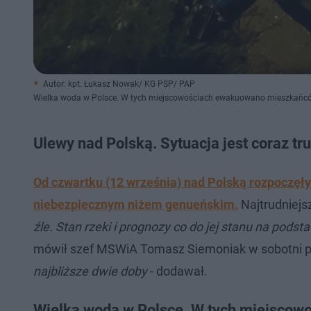
Autor: kpt. Łukasz Nowak/ KG PSP/ PAP
Wielka woda w Polsce. W tych miejscowościach ewakuowano mieszkańc
Ulewy nad Polską. Sytuacja jest coraz tr
Od czwartku (12 września) nad Polską rozpoczęły
niebezpiecznym niżem genueńskim.
Najtrudniejs
źle. Stan rzeki i prognozy co do jej stanu na podst
mówił szef MSWiA Tomasz Siemoniak w sobotni po
najbliższe dwie doby
- dodawał.
Wielka woda w Polsce. W tych miejsco