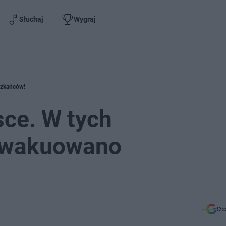
Słuchaj
Wygraj
szkańców!
ce. W tych
ewakuowano
Do