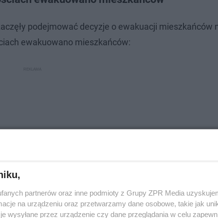
 zaczęły podejmować decyzje o ewakuacji mieszkańców n
ściach ewakuowano mieszkańców:
niku,
fanych partnerów oraz inne podmioty z Grupy ZPR Media uzyskujem
cje na urządzeniu oraz przetwarzamy dane osobowe, takie jak unika
je wysyłane przez urządzenie czy dane przeglądania w celu zapewn