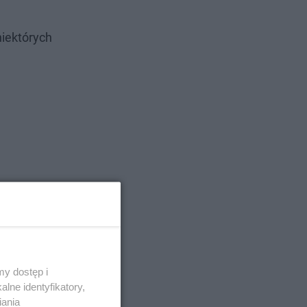
iektórych
y dostęp i
lne identyfikatory,
iania