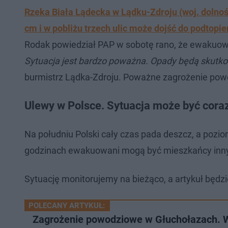
Rzeka Biała Lądecka w Lądku-Zdroju (woj. dolnoś
cm i w pobliżu trzech ulic może dojść do podtopie
Rodak powiedział PAP w sobotę rano, że ewakuowa
Sytuacja jest bardzo poważna. Opady będą skutk
burmistrz Lądka-Zdroju. Poważne zagrożenie powod
Ulewy w Polsce. Sytuacja może być coraz
Na południu Polski cały czas pada deszcz, a pozio
godzinach ewakuowani mogą być mieszkańcy inny
Sytuację monitorujemy na bieżąco, a artykuł będz
POLECANY ARTYKUŁ:
Zagrożenie powodziowe w Głuchołazach. W