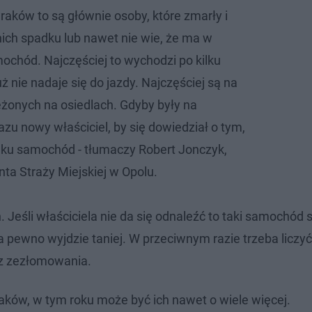
wraków to są głównie osoby, które zmarły i
 nich spadku lub nawet nie wie, że ma w
mochód. Najczęściej to wychodzi po kilku
uż nie nadaje się do jazdy. Najczęściej są na
eżonych na osiedlach. Gdyby były na
azu nowy właściciel, by się dowiedział o tym,
dku samochód - tłumaczy Robert Jonczyk,
a Straży Miejskiej w Opolu.
Jeśli właściciela nie da się odnaleźć to taki samochód s
ewno wyjdzie taniej. W przeciwnym razie trzeba liczyć 
z zezłomowania.
aków, w tym roku może być ich nawet o wiele więcej.