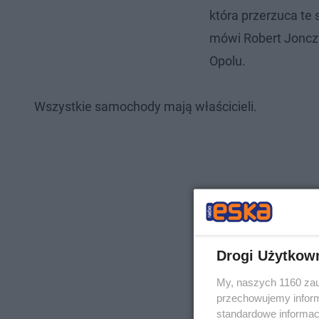
która przerzuca te
mówi Robert Jonczy
Opolu.
Wszystkie samochody mają właścicieli.
Drogi Użytkow
My, naszych 1160 zau
przechowujemy informa
standardowe informac