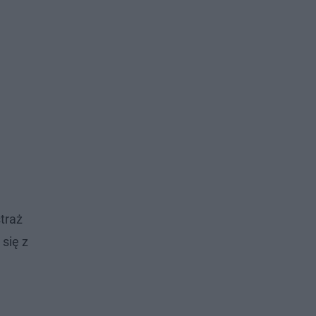
traż
się z