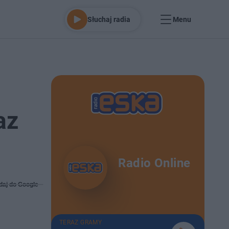
Słuchaj radia
Menu
az
Radio Online
daj do Google
TERAZ GRAMY