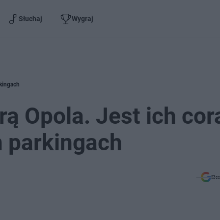
Słuchaj
Wygraj
rkingach
ą Opola. Jest ich cor
h parkingach
Do