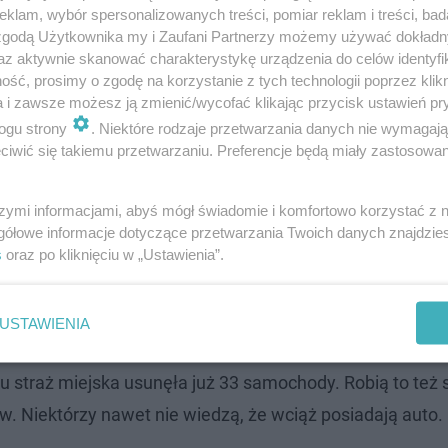
klam, wybór spersonalizowanych treści, pomiar reklam i treści, bad
 zgodą Użytkownika my i Zaufani Partnerzy możemy używać dokład
az aktywnie skanować charakterystykę urządzenia do celów identyfi
i jest, ale nie ma zgłoszeń o nabyciu lub
ść, prosimy o zgodę na korzystanie z tych technologii poprzez klikn
Podejrzewamy, że te samochody są
a i zawsze możesz ją zmienić/wycofać klikając przycisk ustawień pr
ogu strony
. Niektóre rodzaje przetwarzania danych nie wymagaj
rzednich właścicieli, którzy nie zgłosili tego.
iwić się takiemu przetwarzaniu. Preferencje będą miały zastosowanie
dzieć, że te pojazdy tak wyglądają - dodaje
tępca komendanta Straży Miejskiej w Opolu.
szymi informacjami, abyś mógł świadomie i komfortowo korzystać z
gółowe informacje dotyczące przetwarzania Twoich danych znajdzi
s
oraz po kliknięciu w „Ustawienia”.
gów i będą je zgłaszać do funduszu gwarancyjnego. Chcą b
ę z właścicielami, którzy będą musieli je wyrejestrować i
USTAWIENIA
yła postępowanie, bo nie widziała znamion przestępstwa.
ku straż miejska usunęła już 33 samochody. Robią to też
ów. Niektórzy nawet nie wiedzą, że wciąż posiadają auto.