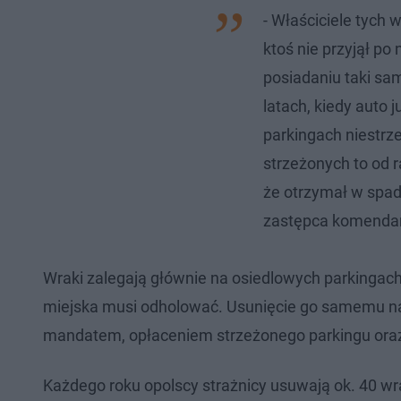
- Właściciele tych 
ktoś nie przyjął po
posiadaniu taki sa
latach, kiedy auto j
parkingach niestrz
strzeżonych to od r
że otrzymał w spa
zastępca komendant
Wraki zalegają głównie na osiedlowych parkingach. 
miejska musi odholować. Usunięcie go samemu na p
mandatem, opłaceniem strzeżonego parkingu ora
Każdego roku opolscy strażnicy usuwają ok. 40 wr