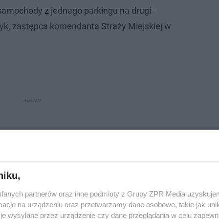
 samochody z jednego parkingu na drugi -
k, zastępca komendanta Straży Miejskiej w
niku,
fanych partnerów oraz inne podmioty z Grupy ZPR Media uzyskujem
cje na urządzeniu oraz przetwarzamy dane osobowe, takie jak unika
je wysyłane przez urządzenie czy dane przeglądania w celu zapewn