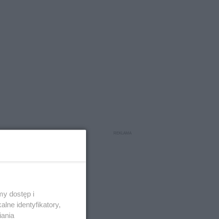
y dostęp i
lne identyfikatory,
iania