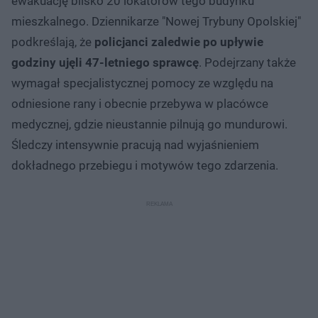
ewakuację blisko 20 lokatorów tego budynku
mieszkalnego. Dziennikarze "Nowej Trybuny Opolskiej"
podkreślają, że
policjanci zaledwie po upływie
godziny ujęli 47-letniego sprawcę
. Podejrzany także
wymagał specjalistycznej pomocy ze względu na
odniesione rany i obecnie przebywa w placówce
medycznej, gdzie nieustannie pilnują go mundurowi.
Śledczy intensywnie pracują nad wyjaśnieniem
dokładnego przebiegu i motywów tego zdarzenia.