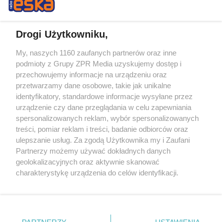
Drogi Użytkowniku,
My, naszych 1160 zaufanych partnerów oraz inne
Żaden utwór zamieszczony w serwisie nie może być powielany i
podmioty z Grupy ZPR Media uzyskujemy dostęp i
rozpowszechniany lub dalej rozpowszechniany w jakikolwiek sposób (w
tym także elektroniczny lub mechaniczny) na jakimkolwiek polu
przechowujemy informacje na urządzeniu oraz
eksploatacji w jakiejkolwiek formie, włącznie z umieszczaniem w
przetwarzamy dane osobowe, takie jak unikalne
Internecie bez pisemnej zgody właściciela praw. Jakiekolwiek użycie lub
identyfikatory, standardowe informacje wysyłane przez
wykorzystanie utworów w całości lub w części z naruszeniem prawa,
tzn. bez właściwej zgody, jest zabronione pod groźbą kary i może być
urządzenie czy dane przeglądania w celu zapewniania
ścigane prawnie.
spersonalizowanych reklam, wybór spersonalizowanych
treści, pomiar reklam i treści, badanie odbiorców oraz
ulepszanie usług. Za zgodą Użytkownika my i Zaufani
Partnerzy możemy używać dokładnych danych
geolokalizacyjnych oraz aktywnie skanować
charakterystykę urządzenia do celów identyfikacji.
Ponieważ cenimy Twoją prywatność, prosimy o zgodę na
O nas
korzystanie z tych technologii poprzez kliknięcie
Informacje prawne
„Akceptuję”. Zgoda jest dobrowolna i zawsze możesz ją
zmienić/wycofać klikając przycisk ustawień prywatności