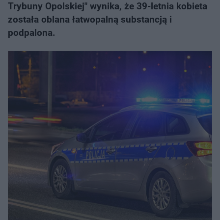
Trybuny Opolskiej" wynika, że 39-letnia kobieta
została oblana łatwopalną substancją i
podpalona.