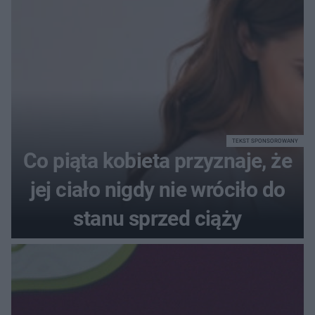
72+7×7−7×5=?
TEKST SPONSOROWANY
Co piąta kobieta przyznaje, że
jej ciało nigdy nie wróciło do
stanu sprzed ciąży