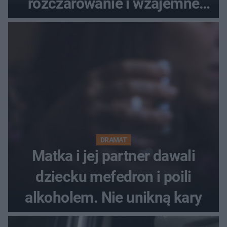
rozczarowanie i wzajemne
obwinianie. Dlaczego Peak
Festiwal nie odbędzie się?
DRAMAT
Matka i jej partner dawali
dziecku mefedron i poili
alkoholem. Nie unikną kary