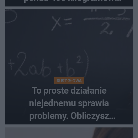
towaru
RUSZ GŁOWĄ
To proste działanie
niejednemu sprawia
problemy. Obliczysz
poprawnie, ile to jest