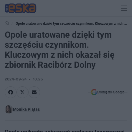
Opole uratowane dzięki tym szczęściu czynnikom. Kluczowym z nich
okazał się zbiornik Racibórz Dolny
Opole uratowane dzięki tym
szczęściu czynnikom.
Kluczowym z nich okazał się
zbiornik Racibórz Dolny
2024-09-24
10:25
Dodaj do Google
Monika Piątas
Opole uniknęło zniszczeń podczas tegorocznej