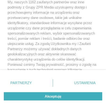
My, naszych 1162 zaufanych partnerów oraz inne
Żaden utwór zamieszczony w serwisie nie może być powielany i
podmioty z Grupy ZPR Media uzyskujemy dostęp i
rozpowszechniany lub dalej rozpowszechniany w jakikolwiek sposób (w
tym także elektroniczny lub mechaniczny) na jakimkolwiek polu
przechowujemy informacje na urządzeniu oraz
eksploatacji w jakiejkolwiek formie, włącznie z umieszczaniem w Internecie
przetwarzamy dane osobowe, takie jak unikalne
bez pisemnej zgody właściciela praw. Jakiekolwiek użycie lub
wykorzystanie utworów w całości lub w części z naruszeniem prawa, tzn.
identyfikatory, standardowe informacje wysyłane przez
bez właściwej zgody, jest zabronione pod groźbą kary i może być ścigane
urządzenie czy dane przeglądania w celu zapewniania
prawnie.
spersonalizowanych reklam, wybór spersonalizowanych
treści, pomiar reklam i treści, badanie odbiorców oraz
ulepszanie usług. Za zgodą Użytkownika my i Zaufani
Partnerzy możemy używać dokładnych danych
geolokalizacyjnych oraz aktywnie skanować
charakterystykę urządzenia do celów identyfikacji.
O nas
Ponieważ cenimy Twoją prywatność, prosimy o zgodę na
korzystanie z tych technologii poprzez kliknięcie
Informacje prawne
„Akceptuję”. Zgoda jest dobrowolna i zawsze możesz ją
zmienić/wycofać klikając przycisk ustawień prywatności
Nasze serwisy
PARTNERZY
USTAWIENIA
znajdujący się w lewym dolnym rogu strony
. Niektóre
rodzaje przetwarzania danych nie wymagają zgody
© 2026 Grupa ZPR Media
Akceptuję
użytkownika, ale masz prawo sprzeciwić się takiemu
przetwarzaniu. Preferencje będą miały zastosowanie tylko