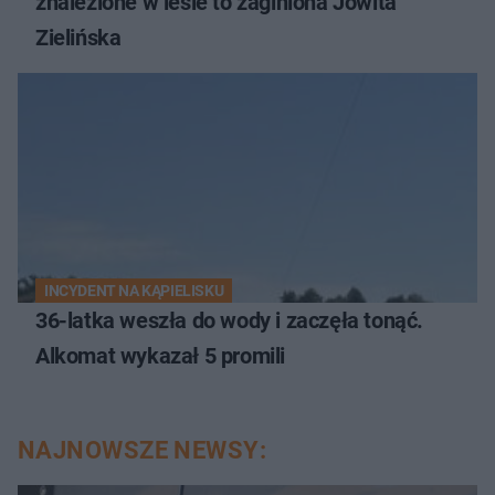
znalezione w lesie to zaginiona Jowita
Zielińska
INCYDENT NA KĄPIELISKU
36-latka weszła do wody i zaczęła tonąć.
Alkomat wykazał 5 promili
NAJNOWSZE NEWSY: